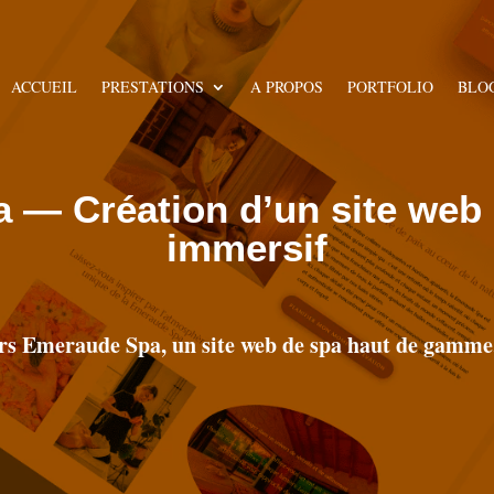
ACCUEIL
PRESTATIONS
A PROPOS
PORTFOLIO
BLO
— Création d’un site web 
immersif
rs Emeraude Spa, un site web de spa haut de gamme,