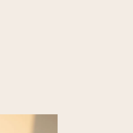
#D79A10
Accent doré, symbole de luxe.
Aa