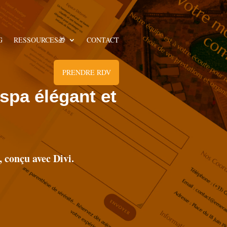
G
RESSOURCES🎁
CONTACT
PRENDRE RDV
spa élégant et
 conçu avec Divi.