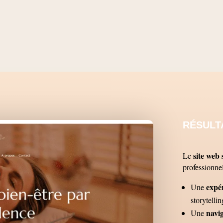
RÉSULT
site web 
Le
professionnel
expé
Une
storytellin
navig
Une