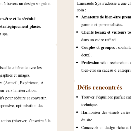
Emeraude Spa s’adresse à une cl
t à travers un design soigné et
soin :
Amateurs de bien-être pre
en-être et la sérénité
.
gamme et personnalisées.
stratégiquement placés
.
Clients locaux et visiteurs t
 spa.
dans un cadre raffiné.
Couples et groupes
: souhaita
deux).
Professionnels
: recherchant 
suelle cohérente avec les
bien-être en cadeau d’entrepri
ographies et images.
ges (Accueil, Expérience, À
Défis rencontrés
ur vers la réservation.
Trouver l’équilibre parfait e
ifs pour séduire et convertir.
technique.
sponsive, optimisation des
Harmoniser des visuels variés
du site.
action (réserver, s’inscrire à la
Concevoir un design riche et i