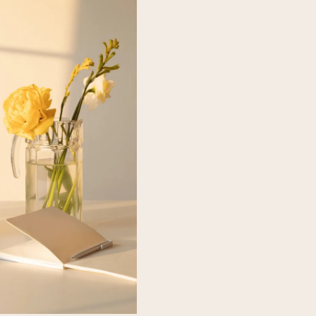
MARCELLUS REGULAR
Lorem ipsum dolor sit amet
tempor incididunt ut labo
veniam, quis nostrud exerc
commodo consequat. Duis au
velit esse cillum dolore eu
cupidatat non proident, sun
est laborum.