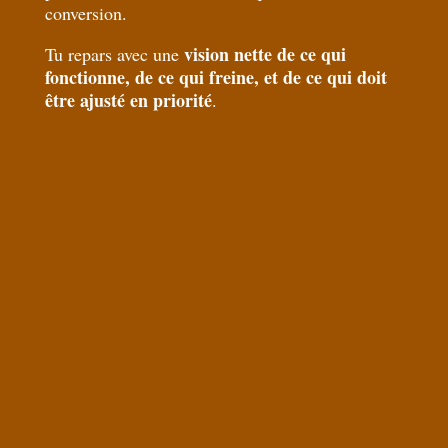
conversion.
vision nette de ce qui
Tu repars avec une
fonctionne, de ce qui freine, et de ce qui doit
être ajusté en priorité
.
*
Formulaire
-
freebie
:
*
E-mail
Diagnostic
Mila
*
GDPR Consent