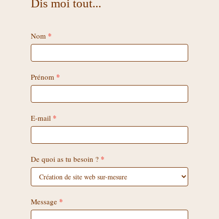
Dis moi tout...
*
Demande
Nom
d'information
*
Prénom
*
E-mail
*
De quoi as tu besoin ?
*
Message