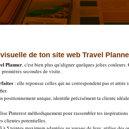
é visuelle de ton site web Travel Planne
vel Planner
, c'est bien plus qu'aligner quelques jolies couleurs. C
 3 premières secondes de visite.
rfaites
: elle repousse celles qui ne correspondent pas et attire 
fier.
on positionnement unique, identifie précisément ta cliente idéal
ilise Pinterest méthodiquement pour rassembler tes inspirations 
s clientes potentielles.
 3 à 5 teintes maximum adaptées au voyage de luxe, utilise des ou