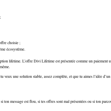
;
offre choisie ;
 même écosystème.
tion lifetime. L’offre Divi Lifetime est présentée comme un paiement u
i-même.
 tu veux une solution stable, assez complète, et que tu aimes l’idée d’
i ton message est flou, si tes offres sont mal présentées ou si ton parcour