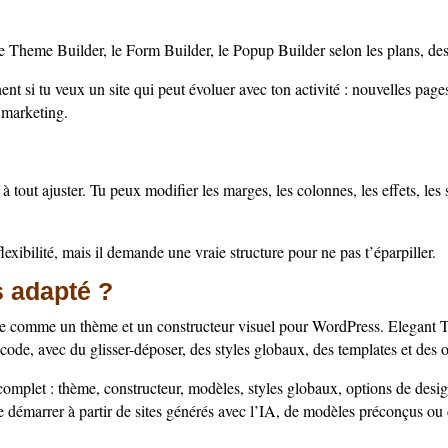
le Theme Builder, le Form Builder, le Popup Builder selon les plans, d
nt si tu veux un site qui peut évoluer avec ton activité : nouvelles pag
s marketing.
à tout ajuster. Tu peux modifier les marges, les colonnes, les effets, les 
exibilité, mais il demande une vraie structure pour ne pas t’éparpiller.
us adapté ?
nne comme un thème et un constructeur visuel pour WordPress. Elegant
 code, avec du glisser-déposer, des styles globaux, des templates et des 
omplet : thème, constructeur, modèles, styles globaux, options de desi
e démarrer à partir de sites générés avec l’IA, de modèles préconçus o